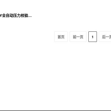
BSK2010AY全自动压力校验仪（液压模块型）
首页
前一页
1
后一