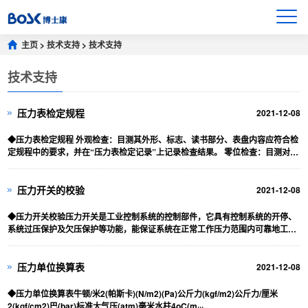
主页
>
技术支持
>
技术支持
技术支持
压力表检定规程
2021-12-08
◆压力表检定规程 外观检查：目测其外形、标志、读书部分、表盘内容应符合检
定规程中的要求，并在“压力表检定记录”上记录检查结果。 零位检查：目测对带
有和没有止销···
压力开关的校验
2021-12-08
◆压力开关校验压力开关是工业控制系统的控制部件，它具有控制系统的开停、
系统过压保护及欠压保护等功能，能保证系统在正常工作压力范围内可靠地工
作。存在问题：目前，各···
压力单位换算表
2021-12-08
◆压力单位换算表牛顿/米2(帕斯卡)(N/m2)(Pa)公斤力(kgf/m2)公斤力/厘米
2(kgf/cm2)巴(bar)标准大气压(atm)毫米水柱4oC(m···